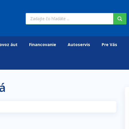
ovoz áut
Financovanie
Autoservis
Pre Vás
á