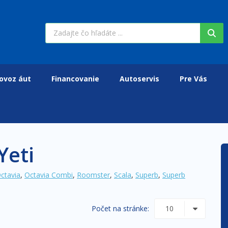
ovoz áut
Financovanie
Autoservis
Pre Vás
Yeti
ctavia
,
Octavia Combi
,
Roomster
,
Scala
,
Superb
,
Superb
Počet na stránke: