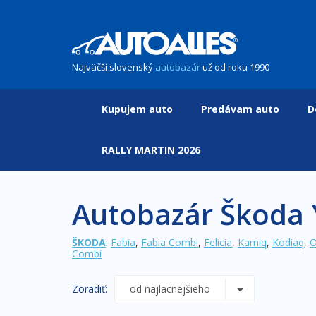
Najväčší slovenský
autobazár
už od roku 1990
Kupujem auto
Predávam auto
D
RALLY MARTIN 2026
Autobazár Škoda 
ŠKODA
:
Fabia
,
Fabia Combi
,
Felicia
,
Kamiq
,
Kodiaq
,
O
Combi
Zoradiť: